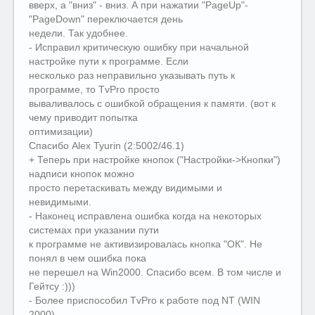
вверх, а "вниз" - вниз. А при нажатии "PageUp"-
"PageDown" переключается день
недели. Так удобнее.
- Исправил критическую ошибку при начальной
настройке пути к программе. Если
несколько раз неправильно указывать путь к
программе, то TvPro просто
вываливалось с ошибкой обращения к памяти. (вот к
чему приводит попытка
оптимизации)
Спасибо Alex Tyurin (2:5002/46.1)
+ Теперь при настройке кнопок ("Настройки->Кнопки")
надписи кнопок можно
просто перетаскивать между видимыми и
невидимыми.
- Наконец исправлена ошибка когда на некоторых
системах при указании пути
к программе не активизировалась кнопка "ОК". Не
понял в чем ошибка пока
не перешел на Win2000. Спасибо всем. В том числе и
Гейтсу :)))
- Более приспособил TvPro к работе под NT (WIN
2000).