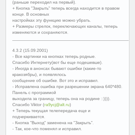
(раньше переходил на первый).
+ Кнопка "Закрыть" теперь всегда находится в правом
конце. В основных
настройках эту функцию можно убрать.
+ Размеры стрелок, переключающих каналы, теперь
изменяются и сохраняются.
__________________________________________________
4.3.2 (15.09.2001)
- Все картинки на кнопках теперь родные.
Спасибо Интернету(вот бы еще подешевше).
- Иногда в анонсах бывают ошибки (какие-то
кракозябры), и появлялось
сообщение об ошибке. Вот это и исправил.
- Исправлена ошибка при разрешении экрана 640*480.
Панель с программой
выходила за границу, теперь она на родине ::)))).
Спасибо Viktor (
ra9ycj@alt.ru
)
+ Теперь текущая телепередача еще и
подчеркивается.
- Кнопка "Выход" заменена на "Закрыть".
- Так, кое-что поменял и исправил.
__________________________________________________