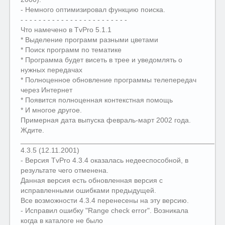
- Немного оптимизировал функцию поиска.
- - - - - - - - - - - - - - - - - - - - - - - -
Что намечено в TvPro 5.1.1
* Выделение программ разными цветами
* Поиск программ по тематике
* Программа будет висеть в трее и уведомлять о
нужных передачах
* Полноценное обновление программы телепередач
через Интернет
* Появится полноценная контекстная помощь
* И многое другое.
Примерная дата выпуска февраль-март 2002 года.
Ждите.
__________________________________________________
4.3.5 (12.11.2001)
- Версия TvPro 4.3.4 оказалась недееспособной, в
результате чего отменена.
Данная версия есть обновленная версия с
исправленными ошибками предыдущей.
Все возможности 4.3.4 перенесены на эту версию.
- Исправил ошибку "Range check error". Возникала
когда в каталоге не было