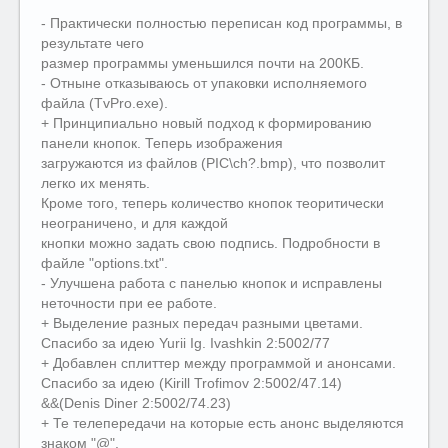
- Практически полностью переписан код программы, в
результате чего
размер программы уменьшился почти на 200КБ.
- Отныне отказываюсь от упаковки исполняемого
файла (TvPro.exe).
+ Принципиально новый подход к формированию
панели кнопок. Теперь изображения
загружаются из файлов (PIC\ch?.bmp), что позволит
легко их менять.
Кроме того, теперь количество кнопок теоритически
неограничено, и для каждой
кнопки можно задать свою подпись. Подробности в
файле "options.txt".
- Улучшена работа с панелью кнопок и исправлены
неточности при ее работе.
+ Выделение разных передач разными цветами.
Спасибо за идею Yurii Ig. Ivashkin 2:5002/77
+ Добавлен сплиттер между программой и анонсами.
Спасибо за идею (Kirill Trofimov 2:5002/47.14)
&&(Denis Diner 2:5002/74.23)
+ Те телепередачи на которые есть анонс выделяются
знаком "@".