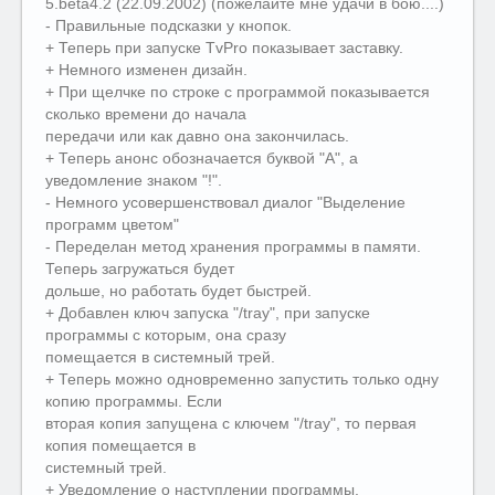
5.beta4.2 (22.09.2002) (пожелайте мне удачи в бою....)
- Правильные подсказки у кнопок.
+ Теперь при запуске TvPro показывает заставку.
+ Немного изменен дизайн.
+ При щелчке по строке с программой показывается
сколько времени до начала
передачи или как давно она закончилась.
+ Теперь анонс обозначается буквой "А", а
уведомление знаком "!".
- Немного усовершенствовал диалог "Выделение
программ цветом"
- Переделан метод хранения программы в памяти.
Теперь загружаться будет
дольше, но работать будет быстрей.
+ Добавлен ключ запуска "/tray", при запуске
программы с которым, она сразу
помещается в системный трей.
+ Теперь можно одновременно запустить только одну
копию программы. Если
вторая копия запущена с ключем "/tray", то первая
копия помещается в
системный трей.
+ Уведомление о наступлении программы.