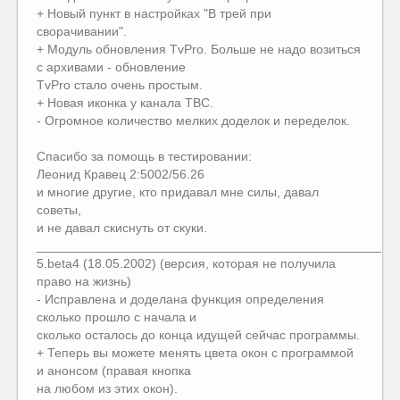
+ Новый пункт в настройках "В трей при
сворачивании".
+ Модуль обновления TvPro. Больше не надо возиться
с архивами - обновление
TvPro стало очень простым.
+ Новая иконка у канала ТВС.
- Огромное количество мелких доделок и переделок.
Спасибо за помощь в тестировании:
Леонид Кравец 2:5002/56.26
и многие другие, кто придавал мне силы, давал
советы,
и не давал скиснуть от скуки.
__________________________________________________
5.beta4 (18.05.2002) (версия, которая не получила
право на жизнь)
- Исправлена и доделана функция определения
сколько прошло с начала и
сколько осталось до конца идущей сейчас программы.
+ Теперь вы можете менять цвета окон с программой
и анонсом (правая кнопка
на любом из этих окон).