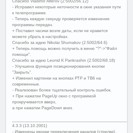
Спасибо Vladimir Alferov (2:5002/56.12)
- Исправил некоторые неточности в окне указания пути
к телепрограмме.
- Теперь каждую секунду проверяется изменение
программы передач.
+ Поставил часики возле даты, если не нравится
можете убрать в настройках.
Спасибо за идею Nikolai Shumakov (2:5002/64.6)
+ Теперь помощь можно получить в меню "?"->"Файл
помощи".
Спасибо за идею Leonid K Pankrashin (2:5002/68.18)
- Улучшена функция позиционирования кнопки
"Закрыть".
+ Изменил картинки на кнопках РТР и ТВ6 на
современные.
- Реализован более тщательный контроль ошибок.
+ При нажатии PageUp окно с программой
прокручивается вверх,
а при нажатии PageDown вниз.
__________________________________________________
4.3.3 (13.10.2001)
- Изменены иконки переключения каналов (стрелки),