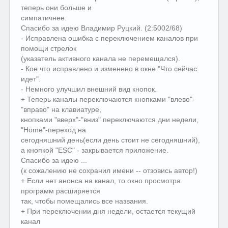
теперь они больше и
симпатичнее.
Спасибо за идею Владимиp Рyцкий. (2:5002/68)
- Исправлена ошибка с переключением каналов при
помощи стрелок
(указатель активного канала не перемещался).
- Кое что исправлено и изменено в окне "Что сейчас
идет".
- Немного улучшил внешний вид кнопок.
+ Теперь каналы переключаются кнопками "влево"-
"вправо" на клавиатуре,
кнопками "вверх"-"вниз" переключаются дни недели,
"Home"-переход на
сегодняшний день(если день стоит не сегодняшний),
а кнопкой "ESC" - закрывается приложение.
Спасибо за идею ...
(к сожалению не сохранил имени -- отзовись автор!)
+ Если нет анонса на канал, то окно просмотра
программ расширяется
так, чтобы помещались все названия.
+ При переключении дня недели, остается текущий
канал