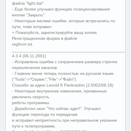
файла "light.dat".
- Еще более улучшил функцию позиционирования
кнопки "Закрыть".
- Некоторые мелкие ошибки, которые встречались по
пути, тоже исправил.
+ Пожалуйста, зарегистрируйте вашу копию.
Регистрационная форма в файле
regform.txt.
__________________________________________________
4.3.4 (06.11.2001)
- Исправлена ошибка с сохранением размера стрелок
переключения каналов.
- Главное меню теперь полностью на русском языке.
("Tools"->"Сервис","File"->"Файл")
Спасибо за идею Leonid K Pankrashin (2:5002/68.18)
- Некоторые внутренние изменения, призванные
увеличить скорость
работы программы.
- Доработал окно "Что сейчас идет!". Улучшил
функцию перехода по передачам
и исправил неприятность при неправильном указании
пути к телепрограмме.