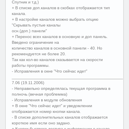
Спутник и т.д.)
+ В списке доп.каналов в скобках отображается тип
канала.
+ В настройке каналов можно выбрать опцию
"Скрывать пустые каналы
осн.(доп.) панели"
+ Перенос всех каналов в основную и доп панель.
Введено ограничение на
количество каналов в основной панели - 40. Но
рекомендуется не более 20.
Так как кол-во каналов сказывается на скорости
работы программы.
- Исправления в окне "Что сейчас идет"
__________________________________________________
7.06 (19.11.2006)
- Неправильно определялась текущая программа в
полночь (вечная проблемма)
- Исправления в модуле обновления
+ В окне "Что сейчас идет" и уведомлении
отображается номер кнопки канала.
- В списке дополнительных каналов отображается
короткое имя если оно задано.
+ Кнопки быстрого доступа к информации о канале.