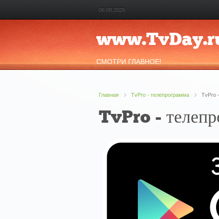
06.08.2026
www.TvDay.r
СМОТРИ ГЛАВНОЕ!
Главная
TvPro - телепрограмма
TvPro 
TvPro - телеп