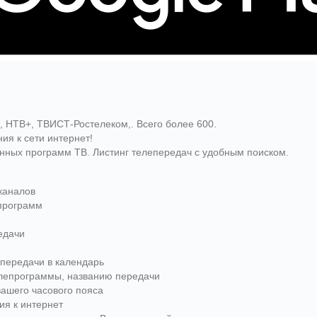
, НТВ+, ТВИСТ-Ростелеком,. Всего более 600.
ия к сети интернет!
нных программ ТВ. Листинг телепередач с удобным поиском.
каналов
епрограмм
едачи
епередачи в календарь
телепрограммы, названию передачи
вашего часового пояса
ия к интернет