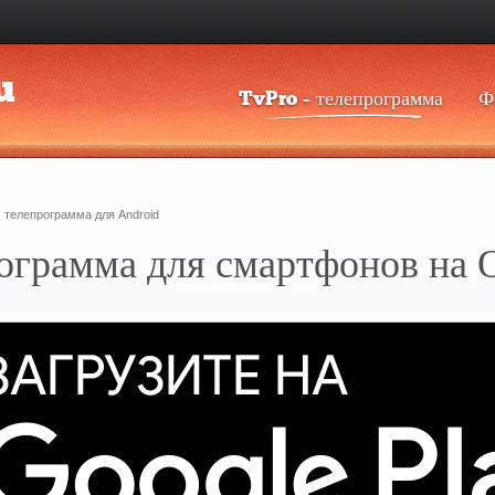
u
TvPro - телепрограмма
Ф
- телепрограмма для Android
рограмма для смартфонов на