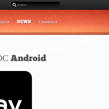
орум
NEWS
Связаться
 ОС Android